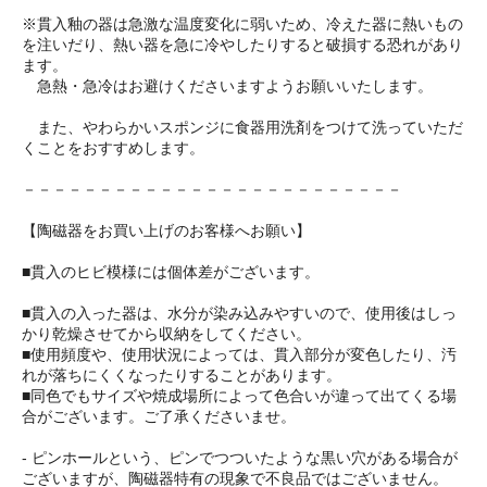
※貫入釉の器は急激な温度変化に弱いため、冷えた器に熱いもの
を注いだり、熱い器を急に冷やしたりすると破損する恐れがあり
ます。
急熱・急冷はお避けくださいますようお願いいたします。
また、やわらかいスポンジに食器用洗剤をつけて洗っていただ
くことをおすすめします。
－－－－－－－－－－－－－－－－－－－－－－－－－
【陶磁器をお買い上げのお客様へお願い】
■貫入のヒビ模様には個体差がございます。
■貫入の入った器は、水分が染み込みやすいので、使用後はしっ
かり乾燥させてから収納をしてください。
■使用頻度や、使用状況によっては、貫入部分が変色したり、汚
れが落ちにくくなったりすることがあります。
■同色でもサイズや焼成場所によって色合いが違って出てくる場
合がございます。ご了承くださいませ。
- ピンホールという、ピンでつついたような黒い穴がある場合が
ございますが、陶磁器特有の現象で不良品ではございません。