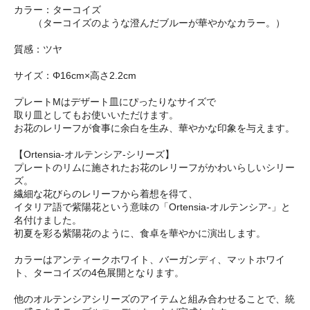
カラー：ターコイズ
（ターコイズのような澄んだブルーが華やかなカラー。）
質感：ツヤ
サイズ：Φ16cm×高さ2.2cm
プレートMはデザート皿にぴったりなサイズで
取り皿としてもお使いいただけます。
お花のレリーフが食事に余白を生み、華やかな印象を与えます。
【Ortensia-オルテンシア-シリーズ】
プレートのリムに施されたお花のレリーフがかわいらしいシリー
ズ。
繊細な花びらのレリーフから着想を得て、
イタリア語で紫陽花という意味の「Ortensia-オルテンシア-」と
名付けました。
初夏を彩る紫陽花のように、食卓を華やかに演出します。
カラーはアンティークホワイト、バーガンディ、マットホワイ
ト、ターコイズの4色展開となります。
他のオルテンシアシリーズのアイテムと組み合わせることで、統