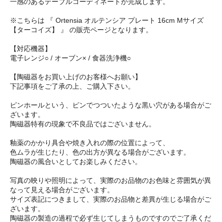
一感のあるテーブルコーディネートが完成します。
※こちらは 『 Ortensia オルテンシア プレート 16cm Mサイズ
【ターコイズ】 』 の販売ページとなります。
【対応機器】
電子レンジ○ / オーブン× / 食器洗浄機○
【陶磁器をお買い上げのお客様へお願い】
下記事項をご了承の上、ご購入下さい。
ピンホールという、ピンでつついたような黒い穴がある場合がご
ざいます。
陶磁器特有の現象で不良品ではございません。
釉薬のかかり具合や焼き入れの際の位置によって、
色ムラが生じたり、色の出方が異なる場合がございます。
陶磁器の風合いとしてお楽しみください。
写真の映りや照明によって、実際のお品物のお色味と雰囲気が異
なって見える場合がございます。
サイズ表記につきまして、実際のお品物と差異が生じる場合がご
ざいます。
陶磁器の製造の過程で必ず生じてしまうものですのでご了承くだ