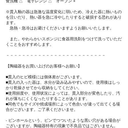
食洗機 △ 電子レンジ △ オーブン ×
※貫入釉の器は急激な温度変化に弱いため、冷えた器に熱いもの
を注いだり、熱い器を急に冷やしたりすると破損する恐れがあり
ます。
急熱・急冷はお避けくださいますようお願いいたします。
また、やわらかいスポンジに食器用洗剤をつけて洗っていただ
くことをおすすめします。
－－－－－－－－－－－－－－－－－－－－－－－－－
【陶磁器をお買い上げのお客様へお願い】
■貫入のヒビ模様には個体差がございます。
■貫入の入った器は、水分が染み込みやすいので、使用後はしっ
かり乾燥させてから収納をしてください。
■使用頻度や、使用状況によっては、貫入部分が変色したり、汚
れが落ちにくくなったりすることがあります。
■同色でもサイズや焼成場所によって色合いが違って出てくる場
合がございます。ご了承くださいませ。
- ピンホールという、ピンでつついたような黒い穴がある場合が
ございますが、陶磁器特有の現象で不良品ではございません。