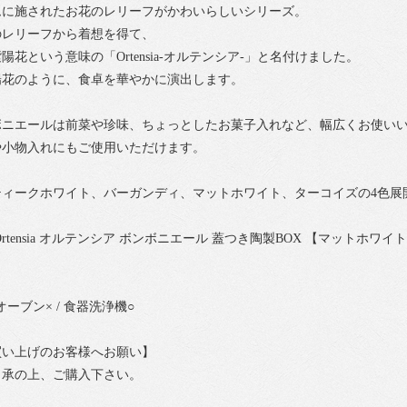
ムに施されたお花のレリーフがかわいらしいシリーズ。
のレリーフから着想を得て、
花という意味の「Ortensia-オルテンシア-」と名付けました。
陽花のように、食卓を華やかに演出します。
ボニエールは前菜や珍味、ちょっとしたお菓子入れなど、幅広くお使い
や小物入れにもご使用いただけます。
ティークホワイト、バーガンディ、マットホワイト、ターコイズの4色展
rtensia オルテンシア ボンボニエール 蓋つき陶製BOX 【マットホワ
オーブン× / 食器洗浄機○
買い上げのお客様へお願い】
了承の上、ご購入下さい。