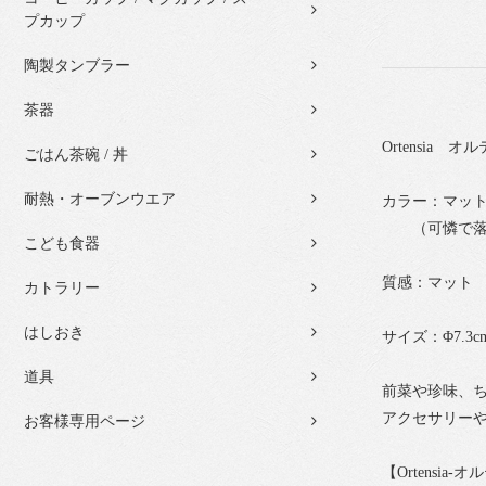
プカップ
陶製タンブラー
茶器
Ortensia
ごはん茶碗 / 丼
耐熱・オーブンウエア
カラー：マッ
（可憐で落ち
こども食器
質感：マット
カトラリー
はしおき
サイズ：Φ7.3cm
道具
前菜や珍味、
アクセサリー
お客様専用ページ
【Ortensia