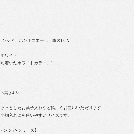
 オルテンシア ボンボニエール 陶製BOX
トホワイト
着いたホワイトカラー。）
×高さ4.3cm
ちょっとしたお菓子入れなど幅広くお使いいただけます。
や小物入れにも使いやすいサイズです。
-オルテンシア-シリーズ】