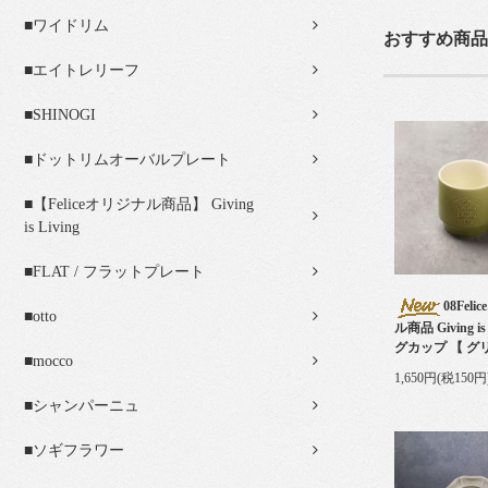
■ワイドリム
おすすめ商品
■エイトレリーフ
■SHINOGI
■ドットリムオーバルプレート
■【Feliceオリジナル商品】 Giving
is Living
■FLAT / フラットプレート
08Fel
■otto
ル商品 Giving is 
グカップ 【 グ
■mocco
1,650円(税150円
■シャンパーニュ
■ソギフラワー