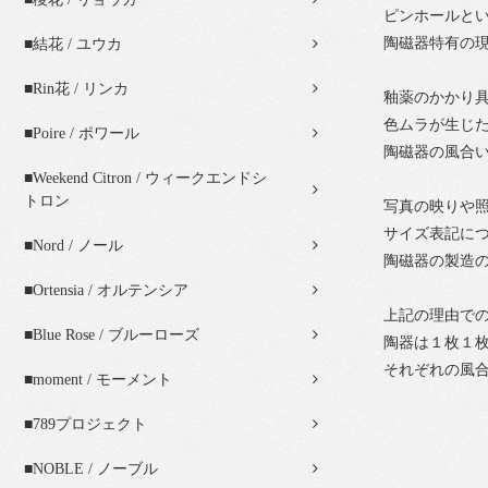
ピンホールと
陶磁器特有の
■結花 / ユウカ
■Rin花 / リンカ
釉薬のかかり
色ムラが生じ
■Poire / ポワール
陶磁器の風合
■Weekend Citron / ウィークエンドシ
トロン
写真の映りや
サイズ表記に
■Nord / ノール
陶磁器の製造
■Ortensia / オルテンシア
上記の理由で
■Blue Rose / ブルーローズ
陶器は１枚１
それぞれの風
■moment / モーメント
■789プロジェクト
■NOBLE / ノーブル