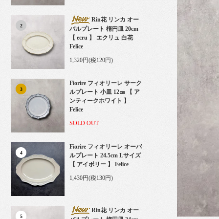
Rin花 リンカ オー
2
バルプレート 楕円皿 20cm
【 ecru 】 エクリュ 白花
Felice
1,320円(税120円)
Fiorire フィオリーレ サーク
3
ルプレート 小皿 12㎝ 【 ア
ンティークホワイト 】
Felice
SOLD OUT
Fiorire フィオリーレ オーバ
4
ルプレート 24.5cm Lサイズ
【 アイボリー 】 Felice
1,430円(税130円)
Rin花 リンカ オー
5