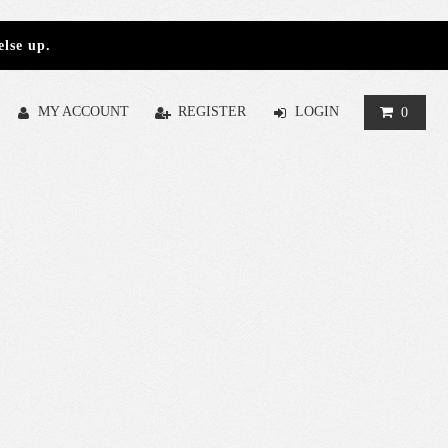
else up.
MY ACCOUNT
REGISTER
LOGIN
0