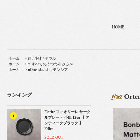
HOME
ホーム
>
鉢 / 小鉢 / ボウル
ホーム
>
∞ すべてのうつわをみる ∞
ホーム
>
■Ortensia / オルテンシア
ランキング
Ort
Fiorire フィオリーレ サーク
1
ルプレート 小皿 12㎝ 【 ア
ンティークブラック 】
Felice
SOLD OUT