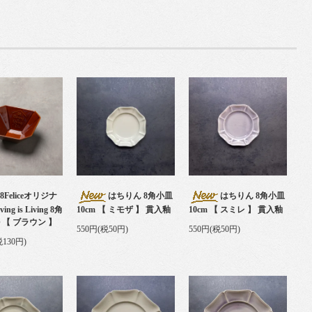
08Feliceオリジナ
はちりん 8角小皿
はちりん 8角小皿
ng is Living 8角
10cm 【 ミモザ 】 貫入釉
10cm 【 スミレ 】 貫入釉
 【 ブラウン 】
550円(税50円)
550円(税50円)
税130円)