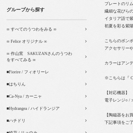
プレートのリ
グループから探す
繊細な花びら
イタリア語で紫陽
初夏を彩る紫
∞ すべてのうつわをみる ∞
こちらのボン
∞ Felice オリジナル ∞
アクセサリー
∞ 作山窯 SAKUZANさんのうつわ
をすべてみる ∞
カラーはアン
■Fiorire / フィオリーレ
※こちらは『 O
■はちりん
【対応機器】
■Ca-Nya / カーニャ
電子レンジ○ / 
■Hydrangea / ハイドランジア
【陶磁器をお
■ハチドリ
下記事項をご
■稜花 / リョウカ