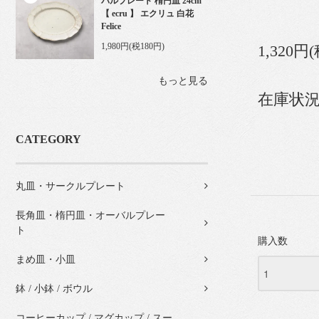
バルプレート 楕円皿 24cm
【 ecru 】 エクリュ 白花
Felice
1,980円(税180円)
1,320円
もっと見る
在庫状況
CATEGORY
丸皿・サークルプレート
長角皿・楕円皿・オーバルプレー
ト
購入数
まめ皿・小皿
鉢 / 小鉢 / ボウル
コーヒーカップ / マグカップ / スー