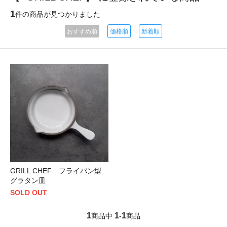
1
件の商品が見つかりました
おすすめ順
価格順
新着順
GRILL CHEF フライパン型
グラタン皿
SOLD OUT
1
1
1
商品中
-
商品