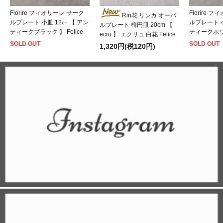
Fiorire フィオリーレ サーク
Fiorire 
Rin花 リンカ オーバ
ルプレート 小皿 12㎝ 【 アン
ルプレート 小
ルプレート 楕円皿 20cm 【
ティークブラック 】 Felice
ティークホワイ
ecru 】 エクリュ 白花 Felice
SOLD OUT
SOLD OUT
1,320円(税120円)