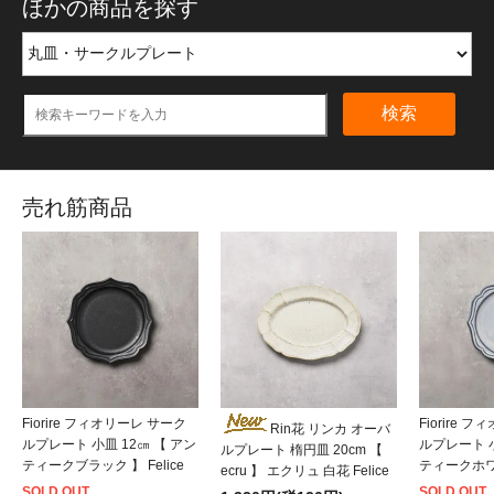
ほかの商品を探す
検索
売れ筋商品
Fiorire フィオリーレ サーク
Fiorire 
Rin花 リンカ オーバ
ルプレート 小皿 12㎝ 【 アン
ルプレート 小
ルプレート 楕円皿 20cm 【
ティークブラック 】 Felice
ティークホワイ
ecru 】 エクリュ 白花 Felice
SOLD OUT
SOLD OUT