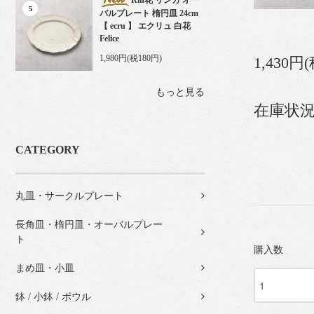
Rin花 リンカ オー
5
バルプレート 楕円皿 24cm
【 ecru 】 エクリュ 白花
Felice
1,980円(税180円)
1,430円
もっと見る
在庫状況
CATEGORY
丸皿・サークルプレート
長角皿・楕円皿・オーバルプレー
ト
購入数
まめ皿・小皿
鉢 / 小鉢 / ボウル