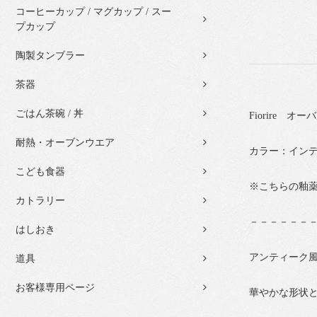
コーヒーカップ / マグカップ / スー
プカップ
陶製タンブラー
茶器
ごはん茶碗 / 丼
Fiorire オ
耐熱・オーブンウエア
カラー：イン
こども食器
※こちらの釉
カトラリー
－－－－－－
はしおき
アンティーク風の
道具
お客様専用ページ
華やかな形状と