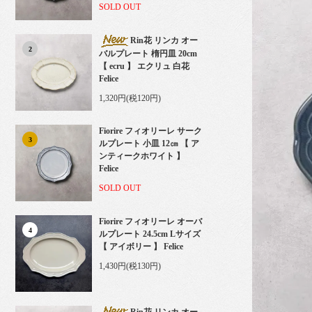
SOLD OUT
Rin花 リンカ オー
2
バルプレート 楕円皿 20cm
【 ecru 】 エクリュ 白花
Felice
1,320円(税120円)
Fiorire フィオリーレ サーク
3
ルプレート 小皿 12㎝ 【 ア
ンティークホワイト 】
Felice
SOLD OUT
Fiorire フィオリーレ オーバ
4
ルプレート 24.5cm Lサイズ
【 アイボリー 】 Felice
1,430円(税130円)