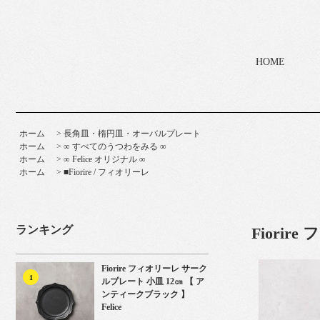
HOME
ホーム
>
長角皿・楕円皿・オーバルプレート
ホーム
>
∞ すべてのうつわをみる ∞
ホーム
>
∞ Felice オリジナル ∞
ホーム
>
■Fiorire / フィオリーレ
ランキング
Fiori
Fiorire フィオリーレ サーク
1
ルプレート 小皿 12㎝ 【 ア
ンティークブラック 】
Felice