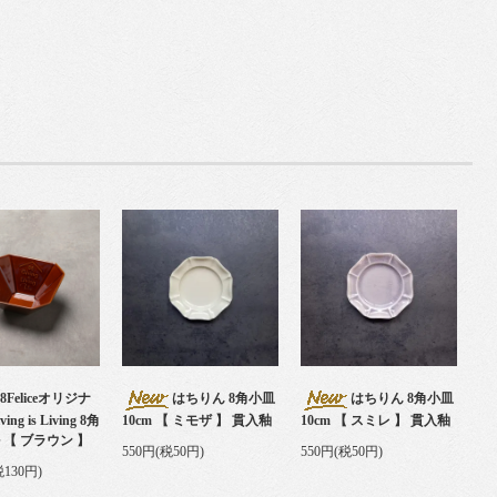
08Feliceオリジナ
はちりん 8角小皿
はちりん 8角小皿
ng is Living 8角
10cm 【 ミモザ 】 貫入釉
10cm 【 スミレ 】 貫入釉
 【 ブラウン 】
550円(税50円)
550円(税50円)
税130円)