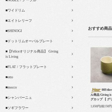
■NOBLE / ノーブル
■ワイドリム
■エイトレリーフ
おすすめ商品
■SHINOGI
■ドットリムオーバルプレート
■【Feliceオリジナル商品】 Giving
is Living
■FLAT / フラットプレート
■otto
■mocco
08Fel
ル商品 Giving is 
■シャンパーニュ
グカップ 【 グ
1,650円(税150円
■ソギフラワー