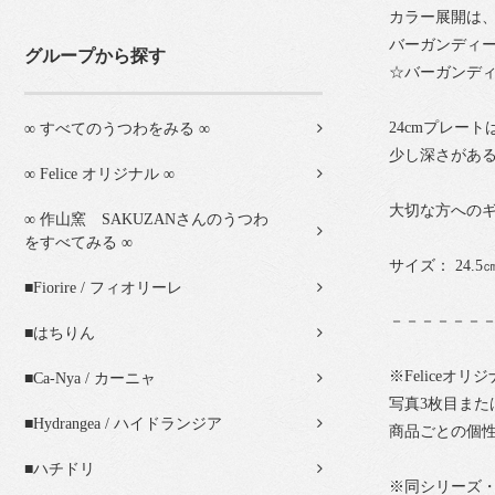
カラー展開は
バーガンディ
グループから探す
☆バーガンディ
24cmプレー
∞ すべてのうつわをみる ∞
少し深さがあ
∞ Felice オリジナル ∞
大切な方への
∞ 作山窯 SAKUZANさんのうつわ
をすべてみる ∞
サイズ： 24.5㎝
■Fiorire / フィオリーレ
－－－－－－
■はちりん
※Felice
■Ca-Nya / カーニャ
写真3枚目また
■Hydrangea / ハイドランジア
商品ごとの個
■ハチドリ
※同シリーズ