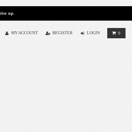
else up.
MY ACCOUNT
REGISTER
LOGIN
0