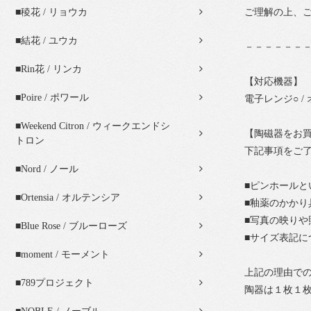
■稜花 / リョウカ
ご理解の上、
■結花 / ユウカ
－－－－－－
■Rin花 / リンカ
【対応機器】
■Poire / ポワール
電子レンジ○ / 
■Weekend Citron / ウィークエンドシ
【陶磁器をお
トロン
下記事項をご
■Nord / ノール
■ピンホール
■Ortensia / オルテンシア
■釉薬のかか
■写真の映り
■Blue Rose / ブルーローズ
■サイズ表記
■moment / モーメント
上記の理由で
■789プロジェクト
陶器は１枚１