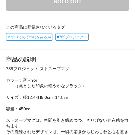
SOLD OUT
この商品に登録されているタグ
∞ すべてのうつわをみる ∞
■789プロジェクト
商品の説明
789プロジェクト ストスープマグ
カラー：宵 - Yoi
（凛とした印象の軽やかなブラック）
サイズ：径12.4×H5.0cm×14.8㎝
容量：450cc
ストスープマグは、空間を引き締めつつ、さりげない存在感を放
ちます。
その洗練されたデザインは、一瞬の驚きからじわじわと心を惹き