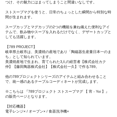
つけ、その魅力にはまってしまうこと間違いなしです。
ストスープマグを使うと、日常のちょっとした瞬間から特別な時
間が生まれます。
スープカップとマグカップの2つの機能を兼ね備えた便利なアイ
テムで、飲み物やスープを入れるだけでなく、デザートカップと
しても活躍します。
【789 PROJECT】
岐阜県土岐市は、美濃焼の産地であり「陶磁器生産量日本一のま
ち」として知られています。
美濃焼産地で生まれ、育てられた3人の経営者【株式会社カク
仲】【藤田陶器株式会社】【株式会社一久】で作る789。
他の789プロジェクトシリーズのアイテムと組み合わせること
で、統一感のあるテーブルコーディネートが完成します。
※こちらは 『789プロジェクト ストスープマグ 【 宵 - Yoi 】』
の販売ページとなります。
【対応機器】
電子レンジ× / オーブン× / 食器洗浄機×