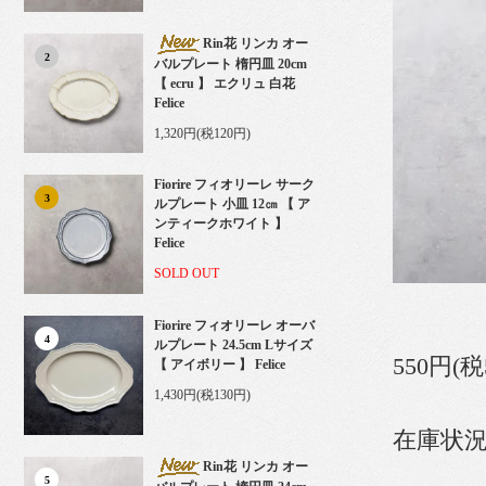
Rin花 リンカ オー
2
バルプレート 楕円皿 20cm
【 ecru 】 エクリュ 白花
Felice
1,320円(税120円)
Fiorire フィオリーレ サーク
3
ルプレート 小皿 12㎝ 【 ア
ンティークホワイト 】
Felice
SOLD OUT
Fiorire フィオリーレ オーバ
4
ルプレート 24.5cm Lサイズ
550円(税
【 アイボリー 】 Felice
1,430円(税130円)
在庫状況
Rin花 リンカ オー
5