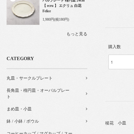
バルプレート 楕円皿 24cm
【 ecru 】 エクリュ 白花
Felice
1,980円(税180円)
もっと見る
購入数
CATEGORY
丸皿・サークルプレート
長角皿・楕円皿・オーバルプレー
ト
まめ皿・小皿
鉢 / 小鉢 / ボウル
稜花 小皿
コーヒーカップ / マグカップ / スー