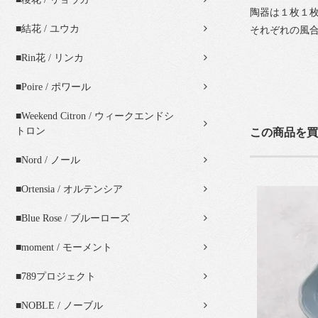
陶器は１枚１
■結花 / ユウカ
それぞれの風
■Rin花 / リンカ
■Poire / ポワール
■Weekend Citron / ウィークエンドシ
トロン
この商品を買
■Nord / ノール
■Ortensia / オルテンシア
■Blue Rose / ブルーローズ
■moment / モーメント
■789プロジェクト
■NOBLE / ノーブル