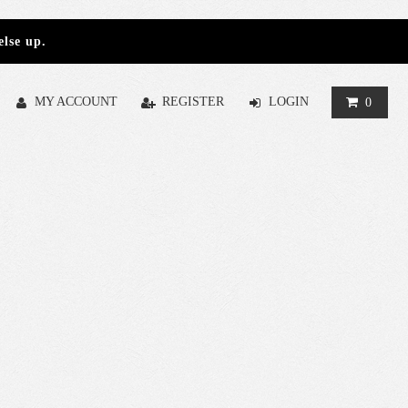
else up.
MY ACCOUNT
REGISTER
LOGIN
0