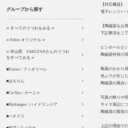
【対応機器】
グループから探す
電子レンジ× / 
【陶磁器をお
∞ すべてのうつわをみる ∞
下記事項をご
∞ Felice オリジナル ∞
ピンホールと
∞ 作山窯 SAKUZANさんのうつわ
陶磁器特有の
をすべてみる ∞
釉薬のかかり
■Fiorire / フィオリーレ
色ムラが生じ
■はちりん
陶磁器の風合
■Ca-Nya / カーニャ
写真の映りや
サイズ表記に
■Hydrangea / ハイドランジア
陶磁器の製造
■ハチドリ
上記の理由で
■稜花 / リョウカ