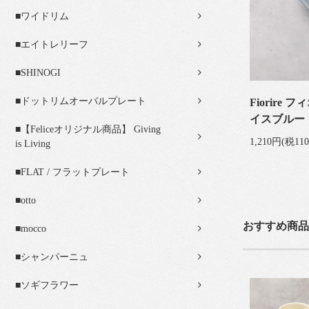
■ワイドリム
■エイトレリーフ
■SHINOGI
■ドットリムオーバルプレート
Fiorire
イスブルー 】
■【Feliceオリジナル商品】 Giving
1,210円(税11
is Living
■FLAT / フラットプレート
■otto
おすすめ商品
■mocco
■シャンパーニュ
■ソギフラワー