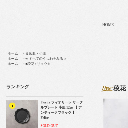
HOME
ホーム
>
まめ皿・小皿
ホーム
>
∞ すべてのうつわをみる ∞
ホーム
>
■稜花 / リョウカ
ランキング
稜花 
Fiorire フィオリーレ サーク
1
ルプレート 小皿 12㎝ 【 ア
ンティークブラック 】
Felice
SOLD OUT