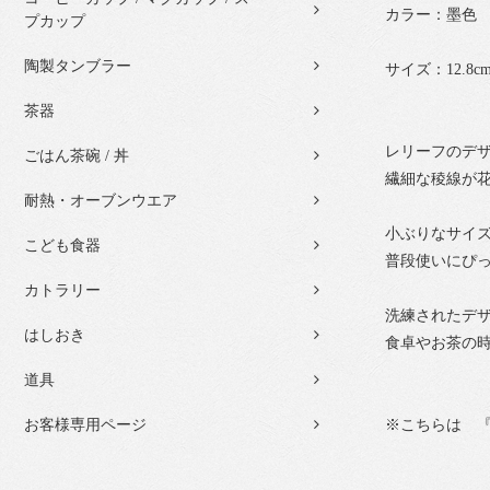
カラー：墨色
プカップ
陶製タンブラー
サイズ：12.8cm×
茶器
レリーフのデ
ごはん茶碗 / 丼
繊細な稜線が
耐熱・オーブンウエア
小ぶりなサイ
こども食器
普段使いにぴ
カトラリー
洗練されたデ
はしおき
食卓やお茶の
道具
※こちらは 『
お客様専用ページ